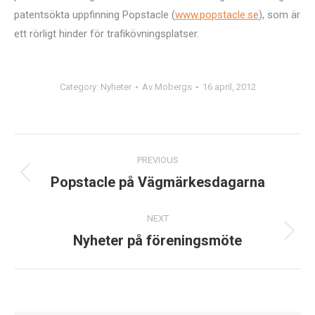
patentsökta uppfinning Popstacle (
www.popstacle.se
), som är
ett rörligt hinder för trafikövningsplatser.
Category:
Nyheter
Av
Mobergs
16 april, 2012
Post
PREVIOUS
navigation
Popstacle på Vägmärkesdagarna
Previous
post:
NEXT
Nyheter på föreningsmöte
Next
post: