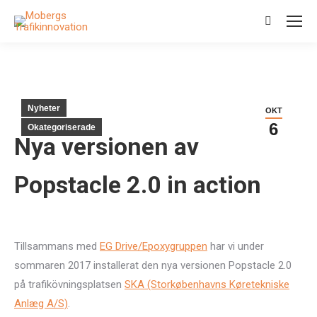
Search:
Nyheter
OKT
6
Okategoriserade
Nya versionen av
Popstacle 2.0 in action
Tillsammans med
EG Drive/Epoxygruppen
har vi under
sommaren 2017 installerat den nya versionen Popstacle 2.0
på trafikövningsplatsen
SKA (Storkøbenhavns Køretekniske
Anlæg A/S)
.