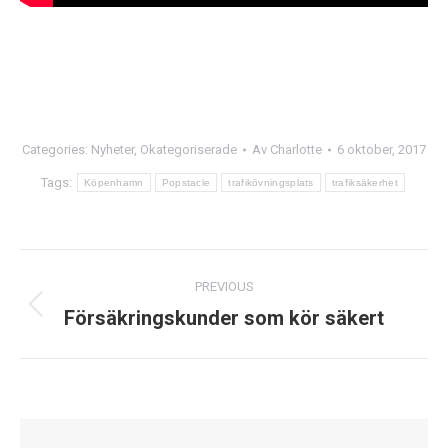
Categories:
Nyheter
,
Okategoriserade
Av
Charlotte
6 oktober, 2017
Tags:
Köpenhamn
Popstacle
trafikövningsplats
trafiksäkerhet
Post
PREVIOUS
navigation
Försäkringskunder som kör säkert
Previous
post: