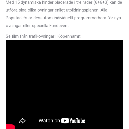
Med 15 dynamiska hinder placerade i tre rader (6+6+3) kan de
utföra sina olika övningar enligt utbildningsplanen. Alla
Popstacle’s är dessutom individuellt programmerbara för nya
övningar eller speciella kundevent.
Se film från trafikövningar i Köpenhamn: