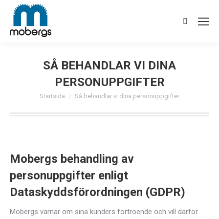
Search:
SÅ BEHANDLAR VI DINA
PERSONUPPGIFTER
Du är här:
Startsida
Så behandlar vi dina personuppgifter
Mobergs behandling av
personuppgifter enligt
Dataskyddsförordningen (GDPR)
Mobergs värnar om sina kunders förtroende och vill därför