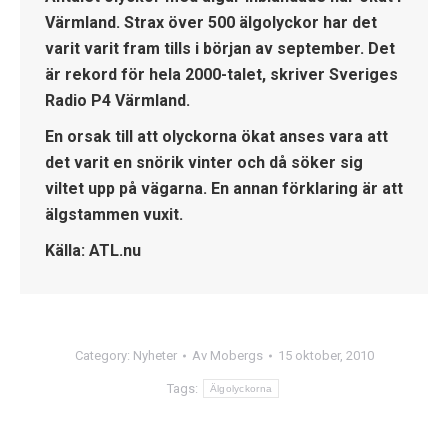
Värmland. Strax över 500 älgolyckor har det
varit varit fram tills i början av september. Det
är rekord för hela 2000-talet, skriver Sveriges
Radio P4 Värmland.
En orsak till att olyckorna ökat anses vara att
det varit en snörik vinter och då söker sig
viltet upp på vägarna. En annan förklaring är att
älgstammen vuxit.
Källa: ATL.nu
Category:
Nyheter
Av
Mobergs
15 oktober, 2010
Tags:
Älgolyckorna