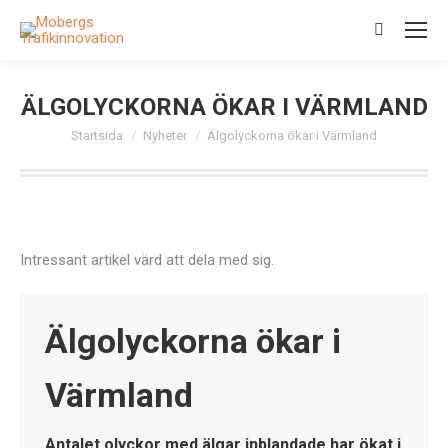
Search:
ÄLGOLYCKORNA ÖKAR I VÄRMLAND
Du är här:
Startsida
Nyheter
Älgolyckorna ökar i Värmland
Intressant artikel värd att dela med sig.
Älgolyckorna ökar i
Värmland
Antalet olyckor med älgar inblandade har ökat i